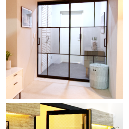
검법남녀2
그랑지 2SD