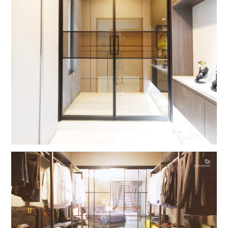
오마이베이비
그랑지 정대칭 여닫이