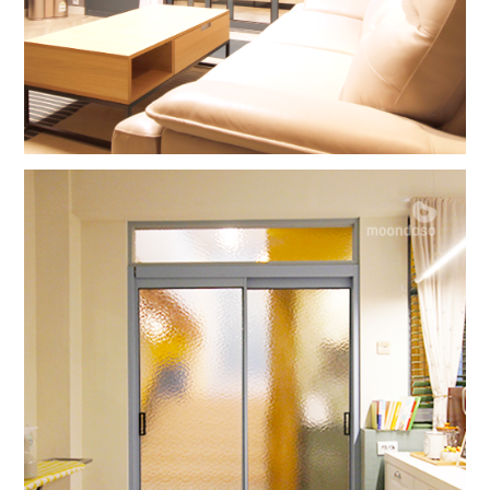
웰컴2라이프
트렌디5.0 3연동