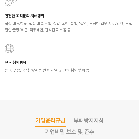
건전한 조직문화 저해행위
직장 내 성희롱, 직장 내 괴롭힘, 강압, 폭언, 폭행, ‘갑’질, 부당한 업무 지시/강요, 부적
절한 출장/외근, 직무태만, 관리감독 소홀 등
인권 침해행위
종교, 인종, 국적, 성별 등 관련 차별 및 인권 침해 행위 등
기업윤리규범
부패방지지침
기업비밀 보호 및 준수